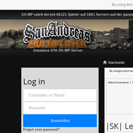
By using this
SA:MP spielt derzeit 66121 Spieler auf 1661 Servern auf der ganz
Database GTA SA:MP-Server
Startseite
de.sampcenter.n
Log in
Advertisement |
|SK| Le
Forgot your password?