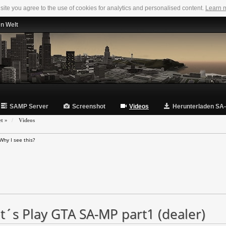
 site you agree to the use of cookies for analytics and personalised content.
Learn 
en Welt
SAMP Server
Screenshot
Videos
Herunterladen SA
et
»
Videos
Why I see this?
t´s Play GTA SA-MP part1 (dealer)