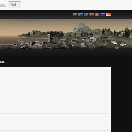
more
Got it
-MP