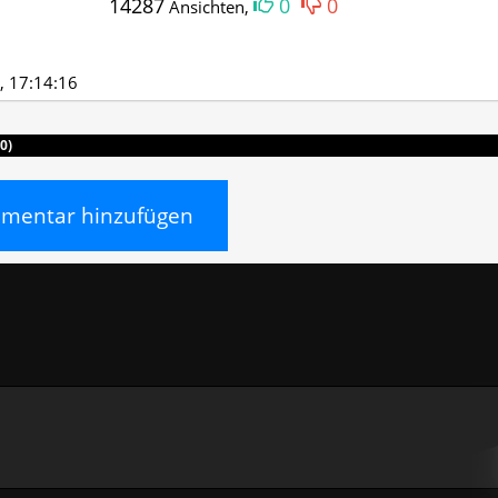
14287
0
0
Ansichten,
, 17:14:16
0)
entar hinzufügen