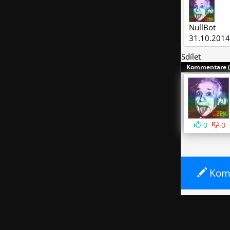
NullBot
31.10.2014
Sdílet
Kommentare (
0
0
Komm