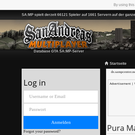
By using this
SA:MP spielt derzeit 66121 Spieler auf 1661 Servern auf der ganz
Database GTA SA:MP-Server
Startseite
de.sampcenter.n
Log in
Advertisement |
Pura Ma
Forgot your password?