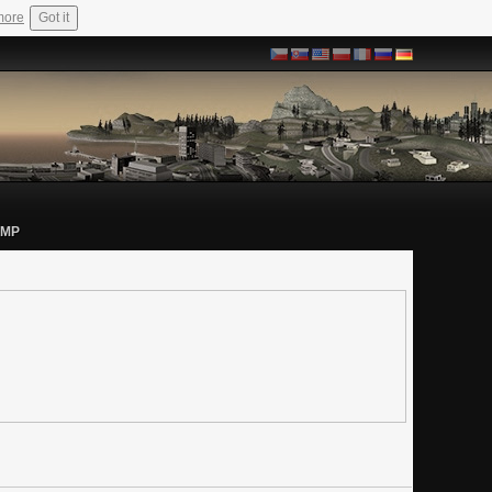
more
Got it
-MP