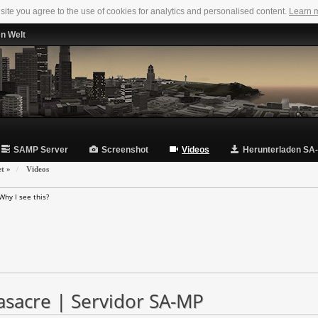
 site you agree to the use of cookies for analytics and personalised content.
Learn 
en Welt
SAMP Server
Screenshot
Videos
Herunterladen SA
et
»
Videos
Why I see this?
sacre | Servidor SA-MP