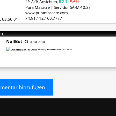
15728
1
0
Ansichten,
Pura Masacre | Servidor SA-MP 0.3z
www.puramasacre.com
74.91.112.160:7777
, 03:50:01
1)
NullBot
31.10.2014
www.puramasacre.com
entar hinzufügen