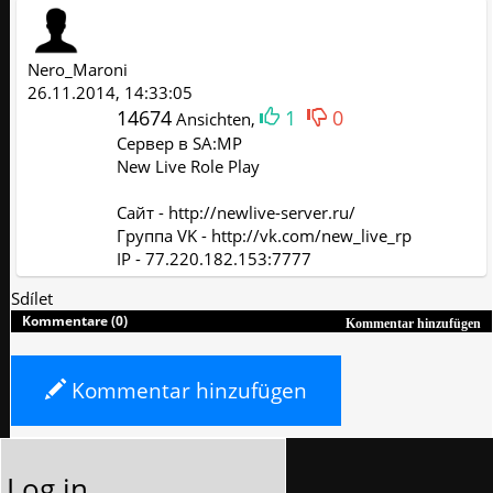
Nero_Maroni
26.11.2014, 14:33:05
14674
1
0
Ansichten,
Сервер в SA:MP
New Live Role Play
Сайт - http://newlive-server.ru/
Группа VK - http://vk.com/new_live_rp
IP - 77.220.182.153:7777
Sdílet
Kommentare (0)
Kommentar hinzufügen
Kommentar hinzufügen
Log in