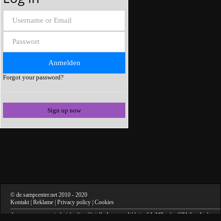
Forgot your password?
Sign up now
©
de.sampcenter.net
2010
- 2020
Kontakt
|
Reklame
|
Privacy policy
|
Cookies
de.sampcenter.net
sind nicht die offizielle Autoren -Website
SA-MP
, oder
GTA San Andreas
.
Grand Theft Auto und Grand Theft Auto: San Andreas
sind eingetragene Marken von Take-