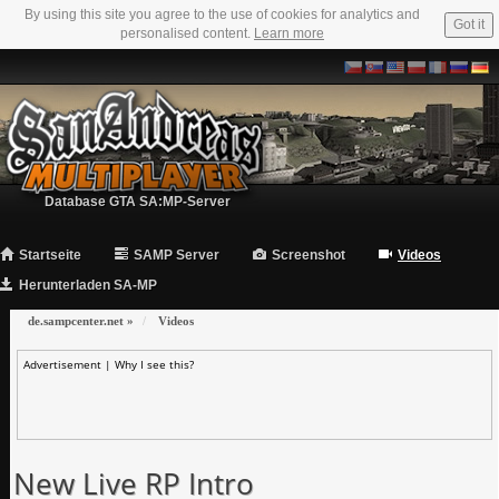
By using this site you agree to the use of cookies for analytics and
Got it
personalised content.
Learn more
Database GTA SA:MP-Server
Startseite
SAMP Server
Screenshot
Videos
Herunterladen SA-MP
de.sampcenter.net
»
Videos
Advertisement |
Why I see this?
New Live RP Intro