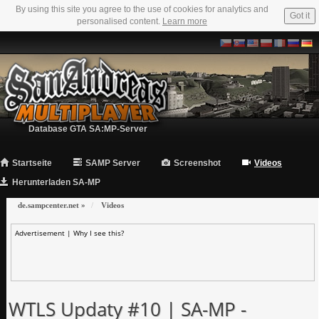
By using this site you agree to the use of cookies for analytics and
Got it
personalised content.
Learn more
Database GTA SA:MP-Server
Startseite
SAMP Server
Screenshot
Videos
Herunterladen SA-MP
de.sampcenter.net
»
Videos
Advertisement |
Why I see this?
WTLS Updaty #10 | SA-MP -