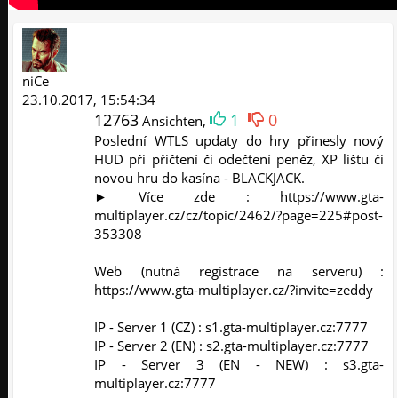
niCe
23.10.2017, 15:54:34
12763
1
0
Ansichten,
Poslední WTLS updaty do hry přinesly nový
HUD při přičtení či odečtení peněz, XP lištu či
novou hru do kasína - BLACKJACK.
► Více zde : https://www.gta-
multiplayer.cz/cz/topic/2462/?page=225#post-
353308
Web (nutná registrace na serveru) :
https://www.gta-multiplayer.cz/?invite=zeddy
IP - Server 1 (CZ) : s1.gta-multiplayer.cz:7777
IP - Server 2 (EN) : s2.gta-multiplayer.cz:7777
IP - Server 3 (EN - NEW) : s3.gta-
multiplayer.cz:7777